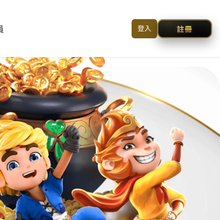
城雷神之鎚
LEO娛樂VIP問與答
戰神賽特2
登入/註冊