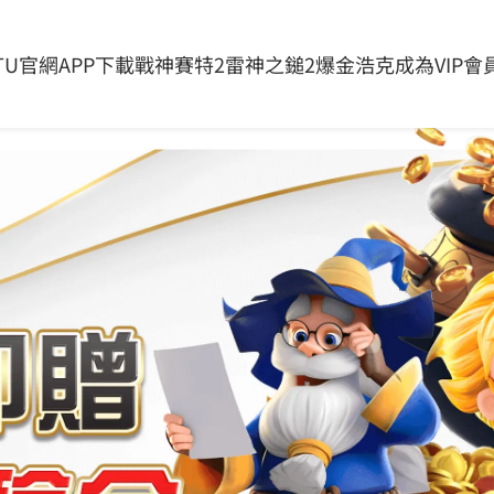
神賽特娛樂城麻將胡了
戰神賽特娛樂城老虎機
戰神賽特娛樂