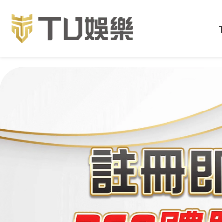
戰神賽特娛樂城
戰